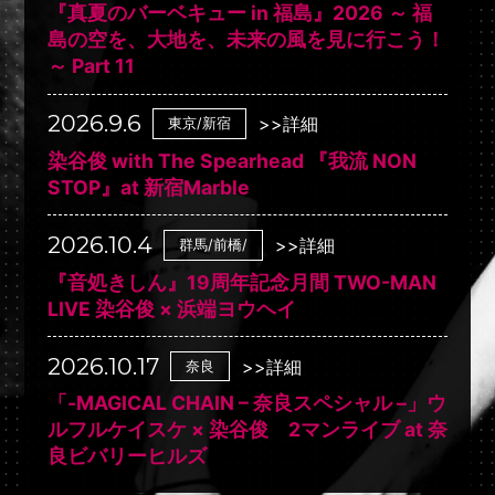
『真夏のバーベキュー in 福島』2026 ～ 福
島の空を、大地を、未来の風を見に行こう！
～ Part 11
2026.9.6
>>詳細
東京/新宿
染谷俊 with The Spearhead 『我流 NON
STOP』at 新宿Marble
2026.10.4
>>詳細
群馬/前橋/
『音処きしん』19周年記念月間 TWO-MAN
LIVE 染谷俊 × 浜端ヨウヘイ
2026.10.17
>>詳細
奈良
「-MAGICAL CHAIN – 奈良スペシャル –」ウ
ルフルケイスケ × 染谷俊 2マンライブ at 奈
良ビバリーヒルズ