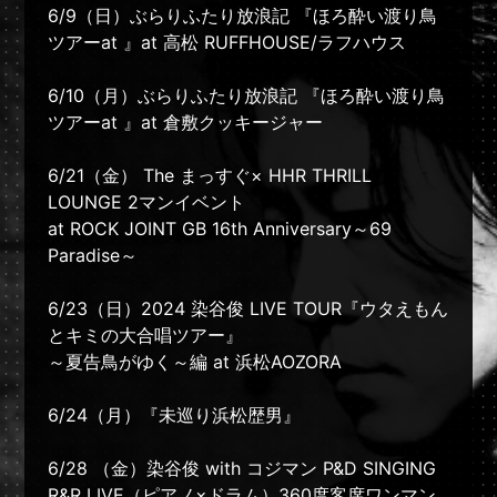
6/9（日）ぶらりふたり放浪記 『ほろ酔い渡り鳥
ツアーat 』at 高松 RUFFHOUSE/ラフハウス
6/10（月）ぶらりふたり放浪記 『ほろ酔い渡り鳥
ツアーat 』at 倉敷クッキージャー
6/21（金） The まっすぐ× HHR THRILL
LOUNGE 2マンイベント
at ROCK JOINT GB 16th Anniversary～69
Paradise～
6/23（日）2024 染谷俊 LIVE TOUR『ウタえもん
とキミの大合唱ツアー』
～夏告鳥がゆく～編 at 浜松AOZORA
6/24（月）『未巡り浜松歴男』
6/28 （金）染谷俊 with コジマン P&D SINGING
R&R LIVE（ピアノ×ドラム）360度客席ワンマン